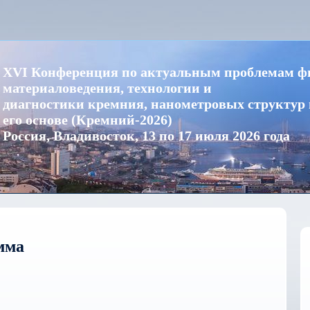
XVI Конференция по актуальным проблемам ф
материаловедения, технологии и
диагностики кремния, нанометровых структур 
его основе (Кремний-2026)
Россия, Владивосток, 13 по 17 июля 2026 года
мма