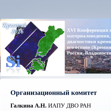
XVI Конференция 
материаловедения,
диагностики кремн
его основе (Кремни
Россия, Владивосто
Организационный комитет
Галкина А.Н.
ИАПУ ДВО РАН