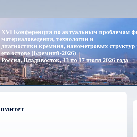
XVI Конференция по актуальным проблемам ф
материаловедения, технологии и
диагностики кремния, нанометровых структур 
его основе (Кремний-2026)
Россия, Владивосток, 13 по 17 июля 2026 года
омитет